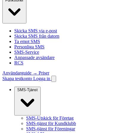
Funktioner
Skicka SMS via e-post
Skicka SMS från datorn
Ta emot SMS
Personliga SMS
SMS-Service
Anpassade avsändare
RCS
Användarguide →
Priser
Skapa testkonto
Logga in
SMS-Tjänst
SMS-Utskick för Företag
SMS-tjänst för Kundklubb
SMS-tjänst för Föreningar