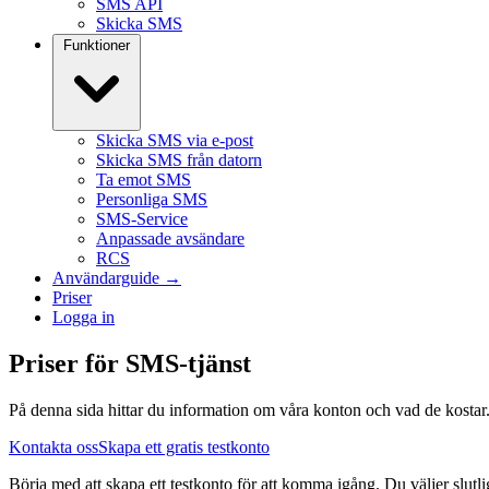
SMS API
Skicka SMS
Funktioner
Skicka SMS via e-post
Skicka SMS från datorn
Ta emot SMS
Personliga SMS
SMS-Service
Anpassade avsändare
RCS
Användarguide →
Priser
Logga in
Priser för SMS-tjänst
På denna sida hittar du information om våra konton och vad de kostar. Vi
Kontakta oss
Skapa ett gratis testkonto
Börja med att skapa ett testkonto för att komma igång. Du väljer slutl